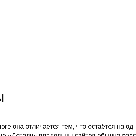
ы
оге она отличается тем, что остаётся на о
нице «Детали» владельцы сайтов обычно ра