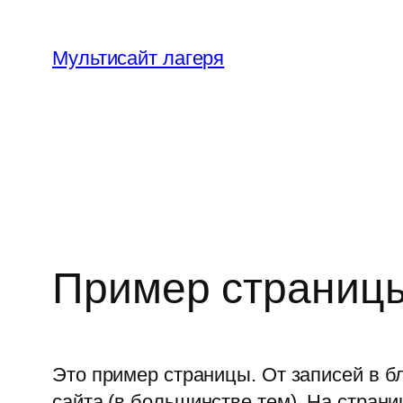
Перейти
к
Мультисайт лагеря
содержимому
Пример страниц
Это пример страницы. От записей в бл
сайта (в большинстве тем). На стра